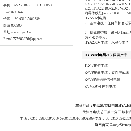
ZRC-HYA22 50x2x0.5 WDZ-HY
手机:13292661877，13831680550，
ZRC-HYA22 100x2x0.5 WDZ-H
13785690344
内导体线径(mm )：0.40 、0.50 
HYA50对电缆
传真： 86-0316-5962839
2、基本电缆：任何单护套或
邮编:065900
网址:
www.hya53.cc
3、机械保护层：采用0.15
蚀和水份侵入。
E-mail:775603376@qq.com
HYA200对电缆一米多少重？
HYA50对电缆
相关同类产品
TRVV拖链电缆
RVVP屏蔽电缆，柔性屏蔽线
RVVSP编码器信号电缆
KVVR柔性控制电缆
主营产品：
电话线,市话电缆HYA,H
天津市电缆总厂第一分厂 版权
电话：0316-5963839/0316-5960153/0316-5962509 传真： 86-0316-5
返回首页
GoogleSitemap