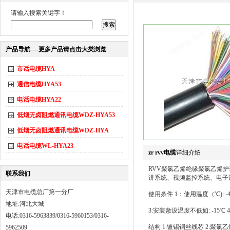
请输入搜索关键字！
产品导航----更多产品请点击大类浏览
市话电缆HYA
通信电缆HYA53
电话电缆HYA22
低烟无卤阻燃通讯电缆WDZ-HYA53
低烟无卤阻燃通讯电缆WDZ-HYA
电话电缆WL-HYA23
zr rvv电缆
详细介绍
RVV聚氯乙烯绝缘聚氯乙烯
联系我们
讲系统、视频监控系统、电子
天津市电缆总厂第一分厂
使用条件 1：使用温度（℃): -4
地址:河北大城
3:安装敷设温度不低如: -15℃
电话:0316-5963839/0316-5960153/0316-
结构 1:镀锡铜丝线芯 2:聚氯
5962509