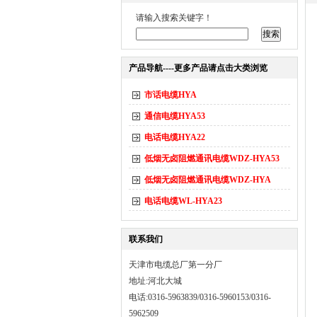
请输入搜索关键字！
产品导航----更多产品请点击大类浏览
市话电缆HYA
通信电缆HYA53
电话电缆HYA22
低烟无卤阻燃通讯电缆WDZ-HYA53
低烟无卤阻燃通讯电缆WDZ-HYA
电话电缆WL-HYA23
联系我们
天津市电缆总厂第一分厂
地址:河北大城
电话:0316-5963839/0316-5960153/0316-
5962509