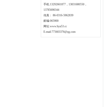
手机:13292661877，13831680550，
13785690344
传真： 86-0316-5962839
邮编:065900
网址:
www.hya53.cc
E-mail:775603376@qq.com