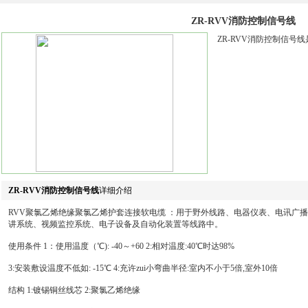
ZR-RVV消防控制信号线
ZR-RVV消防控制信号
ZR-RVV消防控制信号线
详细介绍
RVV聚氯乙烯绝缘聚氯乙烯护套连接软电缆 ：用于野外线路、电器仪表、电讯广
讲系统、视频监控系统、电子设备及自动化装置等线路中。
使用条件 1：使用温度（℃): -40～+60 2:相对温度:40℃时达98%
3:安装敷设温度不低如: -15℃ 4:充许zui小弯曲半径:室内不小于5倍,室外10倍
结构 1:镀锡铜丝线芯 2:聚氯乙烯绝缘