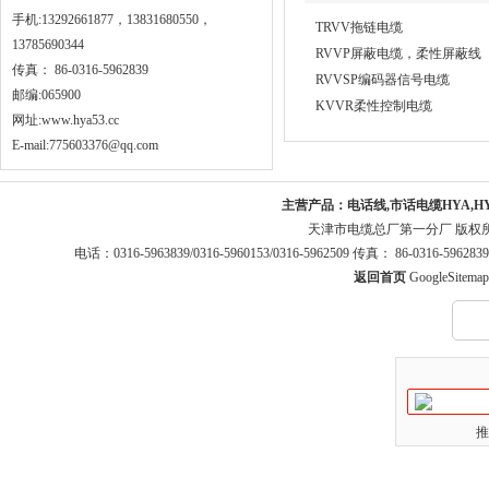
手机:13292661877，13831680550，
TRVV拖链电缆
13785690344
RVVP屏蔽电缆，柔性屏蔽线
传真： 86-0316-5962839
RVVSP编码器信号电缆
邮编:065900
KVVR柔性控制电缆
网址:
www.hya53.cc
E-mail:775603376@qq.com
主营产品：
电话线,市话电缆HYA,H
天津市电缆总厂第一分厂 版权
电话：0316-5963839/0316-5960153/0316-5962509 传真： 86-0316-5
返回首页
GoogleSitemap
推