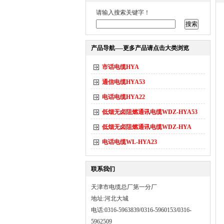
请输入搜索关键字！
产品导航----更多产品请点击大类浏览
市话电缆HYA
通信电缆HYA53
电话电缆HYA22
低烟无卤阻燃通讯电缆WDZ-HYA53
低烟无卤阻燃通讯电缆WDZ-HYA
电话电缆WL-HYA23
联系我们
天津市电缆总厂第一分厂
地址:河北大城
电话:0316-5963839/0316-5960153/0316-
5962509