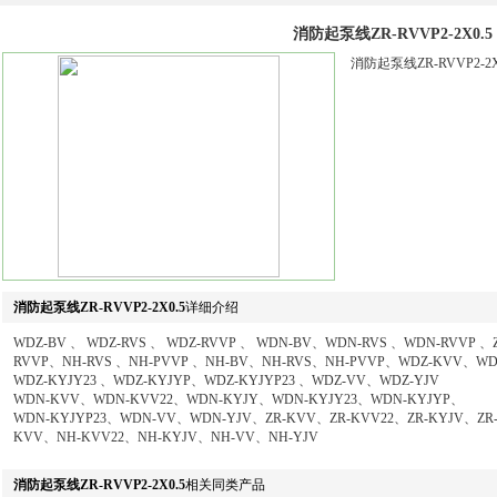
消防起泵线ZR-RVVP2-2X0.5
消防起泵线ZR-RVVP2
消防起泵线ZR-RVVP2-2X0.5
详细介绍
WDZ-BV 、 WDZ-RVS 、 WDZ-RVVP 、 WDN-BV、WDN-RVS 、WDN-RVVP 、Z
RVVP、NH-RVS 、NH-PVVP 、NH-BV、NH-RVS、NH-PVVP、WDZ-KVV、WD
WDZ-KYJY23 、WDZ-KYJYP、WDZ-KYJYP23 、WDZ-VV、WDZ-YJV
WDN-KVV、WDN-KVV22、WDN-KYJY、WDN-KYJY23、WDN-KYJYP、
WDN-KYJYP23、WDN-VV、WDN-YJV、ZR-KVV、ZR-KVV22、ZR-KYJV、ZR-
KVV、NH-KVV22、NH-KYJV、NH-VV、NH-YJV
消防起泵线ZR-RVVP2-2X0.5
相关同类产品