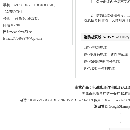
1、保护电缆内护层不受机
手机:13292661877，13831680550，
13785690344
2、增强线缆机械强度。RV
传真： 86-0316-5962839
线及信号传输线，具体可用于
邮编:065900
网址:
www.hya53.cc
消防起泵线IA-RVVP-2X0.5
相
E-mail:775603376@qq.com
TRVV拖链电缆
RVVP屏蔽电缆，柔性屏蔽线
RVVSP编码器信号电缆
KVVR柔性控制电缆
主营产品：
电话线,市话电缆HYA,H
天津市电缆总厂第一分厂 版权
电话：0316-5963839/0316-5960153/0316-5962509 传真： 86-0316-5
返回首页
GoogleSitemap