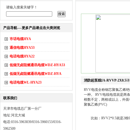
请输入搜索关键字！
产品导航----更多产品请点击大类浏览
市话电缆HYA
通信电缆HYA53
电话电缆HYA22
低烟无卤阻燃通讯电缆WDZ-HYA53
低烟无卤阻燃通讯电缆WDZ-HYA
消防起泵线IA-RVVP-2X0.5
详
电话电缆WL-HYA23
RVV电缆全称铜芯聚氯乙烯
一种。 RVV电线电缆就是两
联系我们
根数不定，两根或以上，外面
聚氯乙烯(PVC)
天津市电缆总厂第一分厂
地址:河北大城
比如：RVV2*0.5就是2
电话:0316-5963839/0316-5960153/0316-
5962509