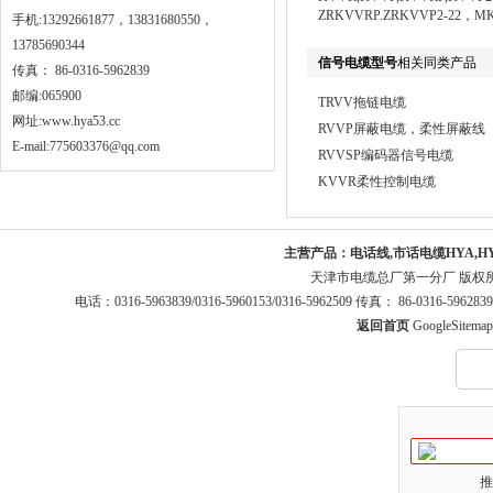
ZRKVVRP.ZRKVVP2-22，
手机:13292661877，13831680550，
13785690344
信号电缆型号
相关同类产品
传真： 86-0316-5962839
邮编:065900
TRVV拖链电缆
网址:
www.hya53.cc
RVVP屏蔽电缆，柔性屏蔽线
E-mail:775603376@qq.com
RVVSP编码器信号电缆
KVVR柔性控制电缆
主营产品：
电话线,市话电缆HYA,H
天津市电缆总厂第一分厂 版权
电话：0316-5963839/0316-5960153/0316-5962509 传真： 86-0316-5
返回首页
GoogleSitemap
推