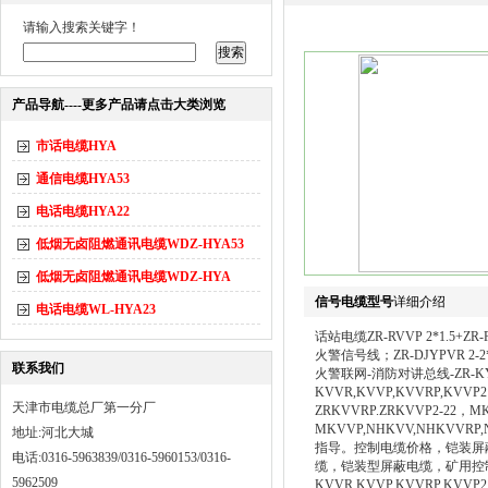
请输入搜索关键字！
产品导航----更多产品请点击大类浏览
市话电缆HYA
通信电缆HYA53
电话电缆HYA22
低烟无卤阻燃通讯电缆WDZ-HYA53
低烟无卤阻燃通讯电缆WDZ-HYA
信号电缆型号
详细介绍
电话电缆WL-HYA23
话站电缆ZR-RVVP 2*1.5+ZR-
火警信号线；ZR-DJYPVR 2-2*
联系我们
火警联网-消防对讲总线-ZR-KY
KVVR,KVVP,KVVRP,KVVP
天津市电缆总厂第一分厂
ZRKVVRP.ZRKVVP2-22，
MKVVP,NHKVV,NHKVVR
地址:河北大城
指导。控制电缆价格，铠装屏
电话:0316-5963839/0316-5960153/0316-
缆，铠装型屏蔽电缆，矿用控制
5962509
KVVR,KVVP,KVVRP,KVVP