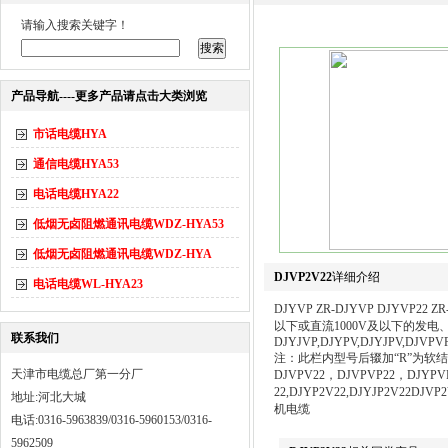
请输入搜索关键字！
产品导航----更多产品请点击大类浏览
市话电缆HYA
通信电缆HYA53
电话电缆HYA22
低烟无卤阻燃通讯电缆WDZ-HYA53
低烟无卤阻燃通讯电缆WDZ-HYA
DJVP2V22
详细介绍
电话电缆WL-HYA23
DJYVP ZR-DJYVP DJYVP2
以下或直流1000V及以下的发电
联系我们
DJYJVP,DJYPV,DJYJPV,DJVPVP
注：此栏内型号后辍加“R”为软结构电缆
天津市电缆总厂第一分厂
DJVPV22，DJVPVP22，DJYPVP22，
22,DJYP2V22,DJYJP2V22D
地址:河北大城
机电缆
电话:0316-5963839/0316-5960153/0316-
5962509