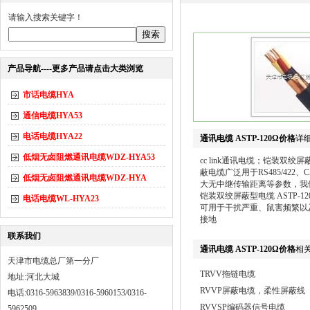
请输入搜索关键字！
产品导航----更多产品请点击大类浏览
市话电缆HYA
通信电缆HYA53
电话电缆HYA22
通讯电缆 ASTP-120Ω价格
详
低烟无卤阻燃通讯电缆WDZ-HYA53
cc link通讯电缆；铠装双绞屏蔽型
蔽电缆广泛用于RS485/42
低烟无卤阻燃通讯电缆WDZ-HYA
大无中继传输距离等参数，我们
铠装双绞屏蔽型电缆 ASTP-120Ω（
电话电缆WL-HYA23
可用于干扰严重、鼠害频繁以
接地
联系我们
通讯电缆 ASTP-120Ω价格
相
天津市电缆总厂第一分厂
TRVV拖链电缆
地址:河北大城
RVVP屏蔽电缆，柔性屏蔽线
电话:0316-5963839/0316-5960153/0316-
RVVSP编码器信号电缆
5962509