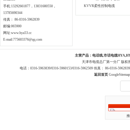
KVVR柔性控制电缆
手机:13292661877，13831680550，
13785690344
传真： 86-0316-5962839
邮编:065900
网址:
www.hya53.cc
E-mail:775603376@qq.com
主营产品：
电话线,市话电缆HYA,H
天津市电缆总厂第一分厂 版权
电话：0316-5963839/0316-5960153/0316-5962509 传真： 86-0316-5
返回首页
GoogleSitemap
推