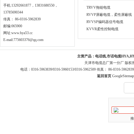
手机:13292661877，13831680550，
TRVV拖链电缆
13785690344
RVVP屏蔽电缆，柔性屏蔽线
传真： 86-0316-5962839
RVVSP编码器信号电缆
邮编:065900
KVVR柔性控制电缆
网址:
www.hya53.cc
E-mail:775603376@qq.com
主营产品：
电话线,市话电缆HYA,H
天津市电缆总厂第一分厂 版权
电话：0316-5963839/0316-5960153/0316-5962509 传真： 86-0316-5
返回首页
GoogleSitemap
推