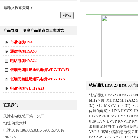
请输入搜索关键字！
产品导航----更多产品请点击大类浏览
市话电缆HYA
通信电缆HYA53
电话电缆HYA22
低烟无卤阻燃通讯电缆WDZ-HYA53
低烟无卤阻燃通讯电缆WDZ-HYA
铠装话缆 HYA-23 HYA-53
详
电话电缆WL-HYA23
铠装话缆 HYA-23 HYA-53 Z
MHYVRP MHY32 MHYA32 
联系我们
37）×1.5 MKVV（5～37）×2.
内通信电缆： HYA HYV22 HYA2
天津市电缆总厂第一分厂
HJVVP ZRHPVV HYA33 HYA
电缆 KVV KVVP KVVRP KVV2
地址:河北大城
源用阻燃软电缆（通信设备电源线 ZARV
电话:0316-5963839/0316-5960153/0316-
VVP 6. 高速公路紧急电缆 GHYA
PZY23PTY23 PZY22PTY22 
5962509