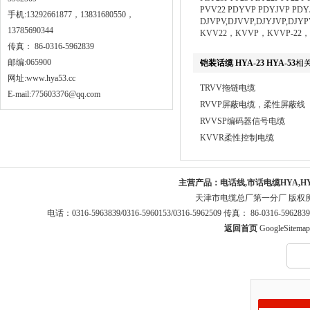
PVV22 PDYVP PDYJVP PDY
手机:13292661877，13831680550，
DJVPV,DJVVP,DJYJVP,DJYP
13785690344
KVV22，KVVP，KVVP-22
传真： 86-0316-5962839
邮编:065900
铠装话缆 HYA-23 HYA-53
相
网址:
www.hya53.cc
TRVV拖链电缆
E-mail:775603376@qq.com
RVVP屏蔽电缆，柔性屏蔽线
RVVSP编码器信号电缆
KVVR柔性控制电缆
主营产品：
电话线,市话电缆HYA,H
天津市电缆总厂第一分厂 版权
电话：0316-5963839/0316-5960153/0316-5962509 传真： 86-0316-5
返回首页
GoogleSitemap