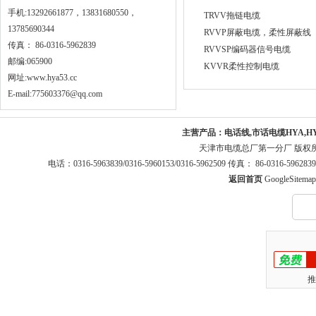
手机:13292661877，13831680550，
TRVV拖链电缆
13785690344
RVVP屏蔽电缆，柔性屏蔽线
传真： 86-0316-5962839
RVVSP编码器信号电缆
邮编:065900
KVVR柔性控制电缆
网址:
www.hya53.cc
E-mail:775603376@qq.com
主营产品：
电话线,市话电缆HYA,H
天津市电缆总厂第一分厂 版权
电话：0316-5963839/0316-5960153/0316-5962509 传真： 86-0316-5
返回首页
GoogleSitemap
推