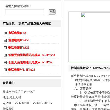
请输入搜索关键字！
产品导航----更多产品请点击大类浏览
市话电缆HYA
通信电缆HYA53
电话电缆HYA22
低烟无卤阻燃通讯电缆WDZ-HYA53
低烟无卤阻燃通讯电缆WDZ-HYA
控制电缆敷设 NH-RVS-2*1.5
电话电缆WL-HYA23
耐火控制电缆NH-KVV4*1.5-
"耐火控制电缆NH-KFVP
联系我们
详情请我们的
六、交货要求
天津市电缆总厂第一分厂
1、交货长度不小于100m
长度计量误差允许不超过±0.5
地址:河北大城
2、根据协议允许任何长
电话:0316-5963839/0316-5960153/0316-
用于高层建筑、油田、电站、
5962509
防泵、电梯通迅信号系统的应