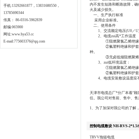
内不发生短路和断路故障，确
手机:13292661877，13831680550，
火及减少损失。
13785690344
一、生产执行标准
传真： 86-0316-5962839
采用企业标准。
二、使用条件
邮编:065900
1、交流额定电压(U0／U)：
网址:
www.hya53.cc
2、电缆zui高*工作温度
E-mail:775603376@qq.com
①阻燃聚氯乙烯绝缘及护套
②氟塑料绝缘和护套：200℃
种。
③无卤低烟阻燃聚烯烃绝缘
3、zui低环境温度：
①阻燃聚氯乙烯绝缘和护套
②氟塑料绝缘和护套：固定
4、电缆安装敷设温度应不
天津市电缆总厂*分厂本着“顾
任。我公司对售前、售中、售
1、为了加深对我公司的了解
控制电缆敷设 NH-RVS-2*1.5
TRVV拖链电缆