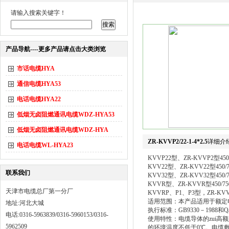
请输入搜索关键字！
产品导航----更多产品请点击大类浏览
市话电缆HYA
通信电缆HYA53
电话电缆HYA22
低烟无卤阻燃通讯电缆WDZ-HYA53
低烟无卤阻燃通讯电缆WDZ-HYA
ZR-KVVP2/22-1-4*2.5
详细介
电话电缆WL-HYA23
KVVP22型、ZR-KVVP2
KVV22型、ZR-KVV22型
联系我们
KVV32型、ZR-KVV32型
KVVR型、ZR-KVVR型45
天津市电缆总厂第一分厂
KVVRP、P1、P3型，ZR-K
适用范围：本产品适用于额定电压
地址:河北大城
执行标准：GB9330－1988和Q/S
电话:0316-5963839/0316-5960153/0316-
使用特性：电缆导体的zui高
5962509
的环境温度不低于0℃。电缆敷