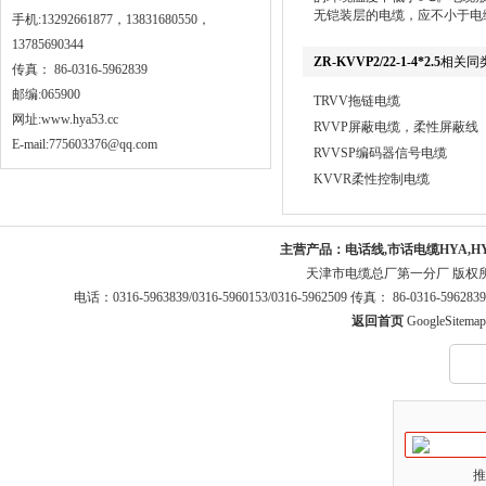
无铠装层的电缆，应不小于电
手机:13292661877，13831680550，
13785690344
ZR-KVVP2/22-1-4*2.5
相关同
传真： 86-0316-5962839
邮编:065900
TRVV拖链电缆
网址:
www.hya53.cc
RVVP屏蔽电缆，柔性屏蔽线
E-mail:775603376@qq.com
RVVSP编码器信号电缆
KVVR柔性控制电缆
主营产品：
电话线,市话电缆HYA,H
天津市电缆总厂第一分厂 版权
电话：0316-5963839/0316-5960153/0316-5962509 传真： 86-0316-5
返回首页
GoogleSitemap
推