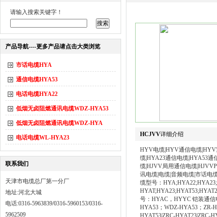
请输入搜索关键字！
产品导航----更多产品请点击大类浏览
市话电缆HYA
通信电缆HYA53
电话电缆HYA22
低烟无卤阻燃通讯电缆WDZ-HYA53
低烟无卤阻燃通讯电缆WDZ-HYA
HCJVV
详细介绍
电话电缆WL-HYA23
HYV电缆|HYV通信电缆|HY
缆|HYA23通信电缆|HYA53
联系我们
缆|HJVV局用通信电缆|HJ
讯电缆|电缆|音频电缆|市话
天津市电缆总厂第一分厂
缆型号：HYA;HYA22;HYA23
HYAT;HYA23;HYAT53;HY
地址:河北大城
号：HYAC，HYYC 铠装通信电缆
电话:0316-5963839/0316-5960153/0316-
HYA53；WDZ-HYA53；ZR-H
5962509
HYAT53|ZRC-HYAT23|ZR