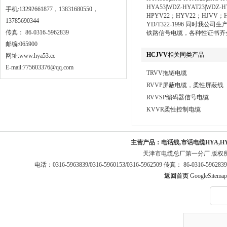
HYA53|WDZ-HYAT23|W
手机:13292661877，13831680550，
HPYV22；HYV22；HJV
13785690344
YD/T322-1996 同时
传真： 86-0316-5962839
铁路信号电缆，各种性证书齐
邮编:065900
HCJVV
相关同类产品
网址:
www.hya53.cc
E-mail:775603376@qq.com
TRVV拖链电缆
RVVP屏蔽电缆，柔性屏蔽线
RVVSP编码器信号电缆
KVVR柔性控制电缆
主营产品：
电话线,市话电缆HYA,H
天津市电缆总厂第一分厂 版权
电话：0316-5963839/0316-5960153/0316-5962509 传真： 86-0316-5
返回首页
GoogleSitemap