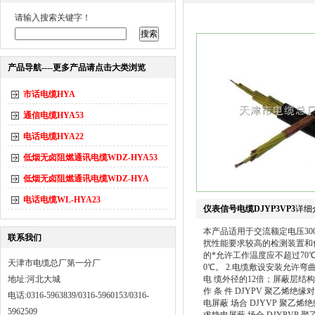
请输入搜索关键字！
产品导航----更多产品请点击大类浏览
市话电缆HYA
通信电缆HYA53
电话电缆HYA22
低烟无卤阻燃通讯电缆WDZ-HYA53
低烟无卤阻燃通讯电缆WDZ-HYA
电话电缆WL-HYA23
仪表信号电缆DJYP3VP3
详细
本产品适用于交流额定电压300
联系我们
扰性能要求较高的检测装置和仪器仪
的*允许工作温度应不超过7
天津市电缆总厂第一分厂
0℃。 2.电缆敷设安装允许
地址:河北大城
电 缆外径的12倍；屏蔽层结构
作 条 件 DJYPV 聚乙烯
电话:0316-5963839/0316-5960153/0316-
电屏蔽 场合 DJYVP 聚
5962509