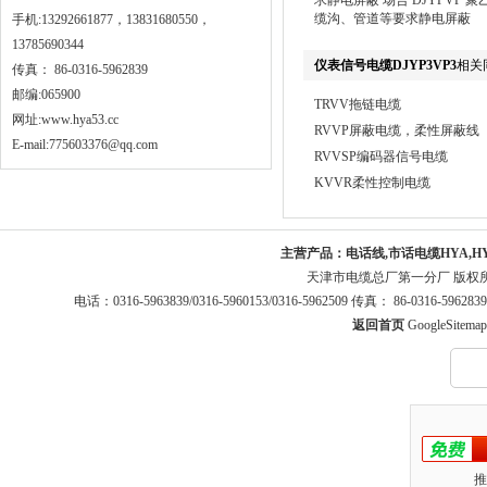
求静电屏蔽 场合 DJYPV
缆沟、管道等要求静电屏蔽
手机:13292661877，13831680550，
13785690344
仪表信号电缆DJYP3VP3
相关
传真： 86-0316-5962839
邮编:065900
TRVV拖链电缆
网址:
www.hya53.cc
RVVP屏蔽电缆，柔性屏蔽线
E-mail:775603376@qq.com
RVVSP编码器信号电缆
KVVR柔性控制电缆
主营产品：
电话线,市话电缆HYA,H
天津市电缆总厂第一分厂 版权
电话：0316-5963839/0316-5960153/0316-5962509 传真： 86-0316-5
返回首页
GoogleSitemap
推