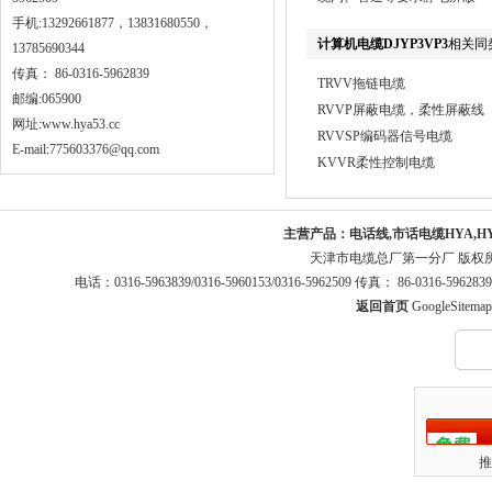
手机:13292661877，13831680550，
计算机电缆DJYP3VP3
相关同
13785690344
传真： 86-0316-5962839
TRVV拖链电缆
邮编:065900
RVVP屏蔽电缆，柔性屏蔽线
网址:
www.hya53.cc
RVVSP编码器信号电缆
E-mail:775603376@qq.com
KVVR柔性控制电缆
主营产品：
电话线,市话电缆HYA,H
天津市电缆总厂第一分厂 版权
电话：0316-5963839/0316-5960153/0316-5962509 传真： 86-0316-5
返回首页
GoogleSitemap
推