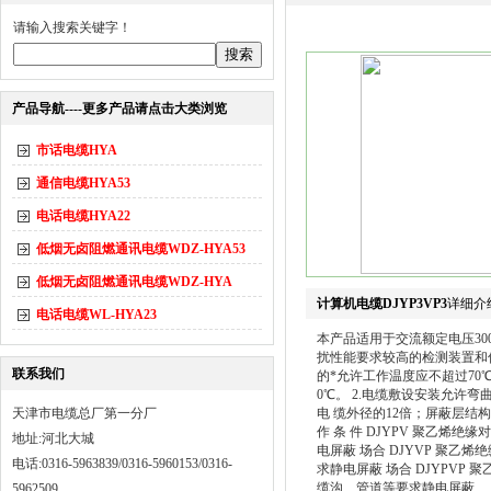
请输入搜索关键字！
产品导航----更多产品请点击大类浏览
市话电缆HYA
通信电缆HYA53
电话电缆HYA22
低烟无卤阻燃通讯电缆WDZ-HYA53
低烟无卤阻燃通讯电缆WDZ-HYA
计算机电缆DJYP3VP3
详细介
电话电缆WL-HYA23
本产品适用于交流额定电压300
扰性能要求较高的检测装置和仪器仪
联系我们
的*允许工作温度应不超过7
0℃。 2.电缆敷设安装允许
天津市电缆总厂第一分厂
电 缆外径的12倍；屏蔽层结构
作 条 件 DJYPV 聚乙烯
地址:河北大城
电屏蔽 场合 DJYVP 聚
电话:0316-5963839/0316-5960153/0316-
求静电屏蔽 场合 DJYPV
缆沟、管道等要求静电屏蔽
5962509